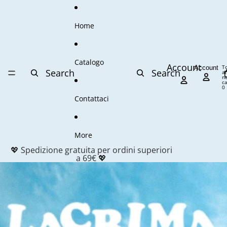
Vai direttamente al contenuto
Home
Catalogo
Account
T
Account
Search
Search
ar
ne
ca
0
Contattaci
More
💖 Spedizione gratuita per ordini superiori
a 69€ 💖